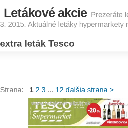
Letákové akcie
Prezeráte l
3. 2015. Aktuálné letáky hypermarkety 
extra leták Tesco
Strana:
1
2
3
...
12
ďalšia strana >