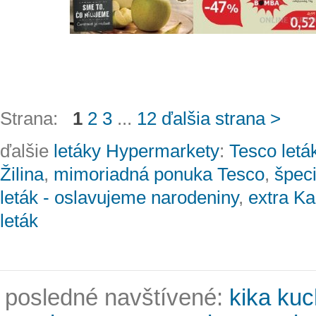
Strana:
1
2
3
...
12
ďalšia strana >
ďalšie
letáky Hypermarkety
:
Tesco leták
Žilina
,
mimoriadná ponuka Tesco
,
špeci
leták - oslavujeme narodeniny
,
extra Ka
leták
posledné navštívené:
kika kuc