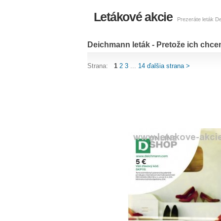
Letákové akcie
Prezeráte leták D
Deichmann leták - Pretože ich chc
Strana:
1
2
3
...
14
ďalšia strana >