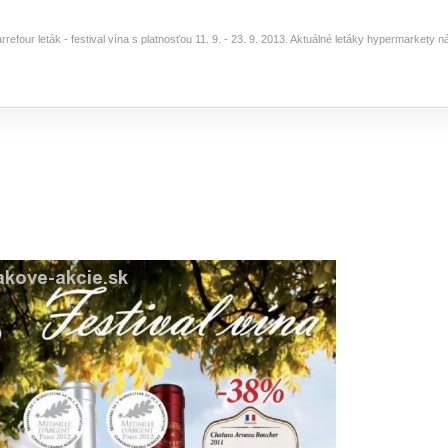
rrefour leták - festival vína s platnosťou 11. 9. - 23. 9. 2013. Aktuálné letáky hypermarkety