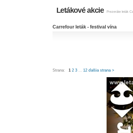
Letákové akcie
Prezeráte leták Ca
Carrefour leták - festival vína
Strana:
1
2
3
...
12
ďalšia strana >