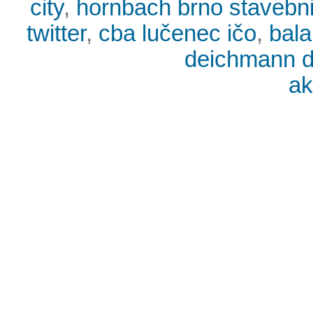
city
,
hornbach brno stavebn
twitter
,
cba lučenec ičo
,
bala
deichmann d
ak