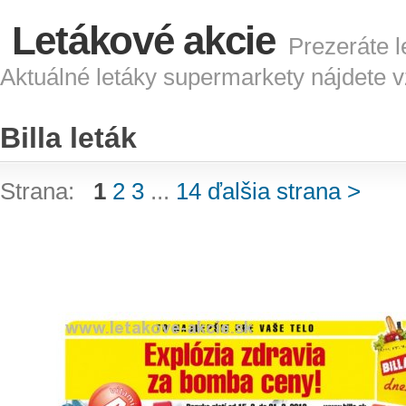
Letákové akcie
Prezeráte le
Aktuálné letáky supermarkety nájdete 
Billa leták
Strana:
1
2
3
...
14
ďalšia strana >