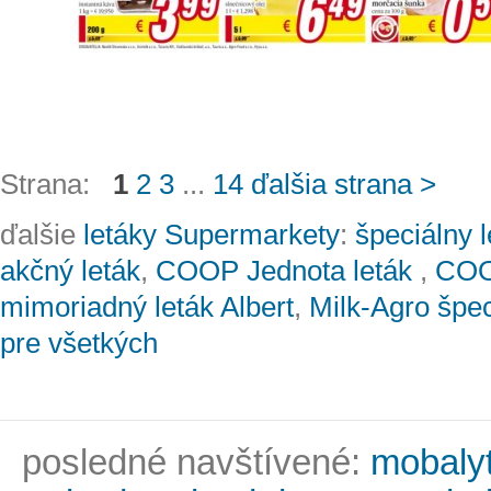
Strana:
1
2
3
...
14
ďalšia strana >
ďalšie
letáky Supermarkety
:
špeciálny l
akčný leták
,
COOP Jednota leták
,
COOP
mimoriadný leták Albert
,
Milk-Agro špec
pre všetkých
posledné navštívené:
mobalyti