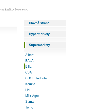
dy na Letákové-Akcie.sk.
Hlavná strana
Hypermarkety
Supermarkety
Albert
BALA
Billa
CBA
COOP Jednota
Koruna
Lidl
Milk-Agro
Sama
Terno