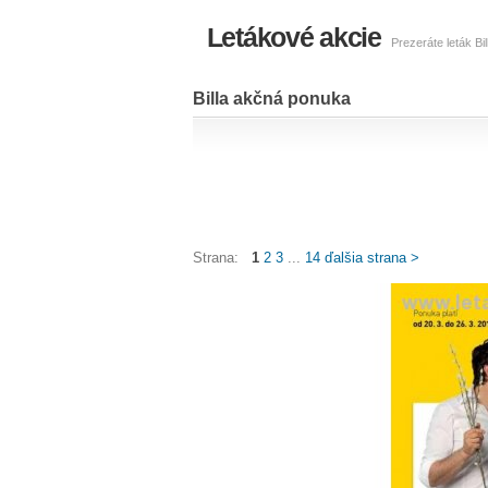
Letákové akcie
Prezeráte leták Bi
Billa akčná ponuka
Strana:
1
2
3
...
14
ďalšia strana >