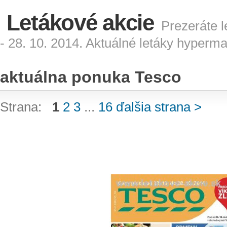
Letákové akcie
Prezeráte l
- 28. 10. 2014. Aktuálné letáky hyperm
aktuálna ponuka Tesco
Strana:
1
2
3
...
16
ďalšia strana >