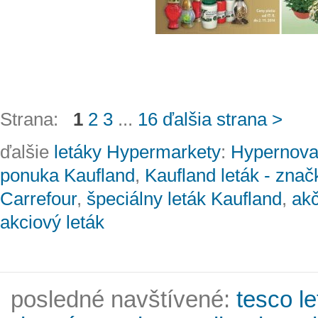
Strana:
1
2
3
...
16
ďalšia strana >
ďalšie
letáky Hypermarkety
:
Hypernova 
ponuka Kaufland
,
Kaufland leták - znač
Carrefour
,
špeciálny leták Kaufland
,
akč
akciový leták
posledné navštívené:
tesco l