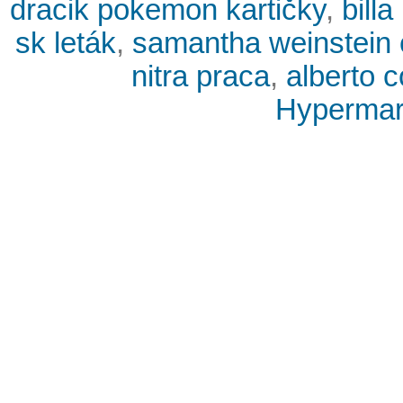
dracik pokemon kartičky
,
bill
sk leták
,
samantha weinstein 
nitra praca
,
alberto 
Hypermark