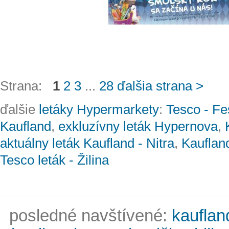
Strana:
1
2
3
...
28
ďalšia strana >
ďalšie
letáky Hypermarkety
:
Tesco - Fes
Kaufland
,
exkluzívny leták Hypernova
,
aktuálny leták Kaufland - Nitra
,
Kaufland
Tesco leták - Žilina
posledné navštívené:
kauflan