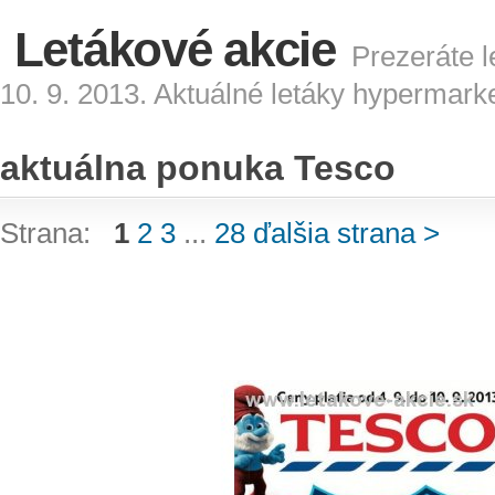
Letákové akcie
Prezeráte l
10. 9. 2013. Aktuálné letáky hypermark
aktuálna ponuka Tesco
Strana:
1
2
3
...
28
ďalšia strana >