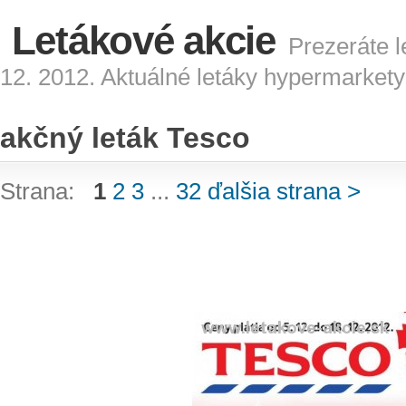
Letákové akcie
Prezeráte l
12. 2012. Aktuálné letáky hypermarkety
akčný leták Tesco
Strana:
1
2
3
...
32
ďalšia strana >