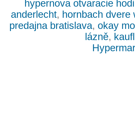
hypernova otvaracie hodi
anderlecht
,
hornbach dvere
predajna bratislava
,
okay mob
lázně
,
kauf
Hypermark