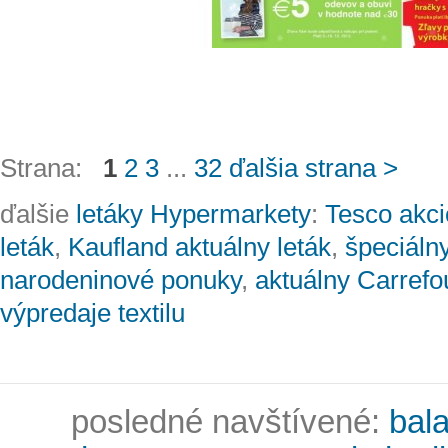
Strana:
1
2
3
...
32
ďalšia strana >
ďalšie
letáky Hypermarkety
:
Tesco akci
leták
,
Kaufland aktuálny leták
,
špeciáln
narodeninové ponuky
,
aktuálny Carrefou
výpredaje textilu
posledné navštívené:
bal