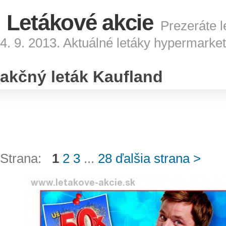
Letákové akcie
Prezeráte l
4. 9. 2013. Aktuálné letáky hypermarke
akčný leták Kaufland
Strana:
1
2
3
...
28
ďalšia strana >