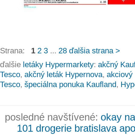
Strana:
1
2
3
...
28
ďalšia strana >
ďalšie
letáky Hypermarkety
:
akčný Kauf
Tesco
,
akčný leták Hypernova
,
akciový 
Tesco
,
špeciálna ponuka Kaufland
,
Hyp
posledné navštívené:
okay na
101 drogerie bratislava apo