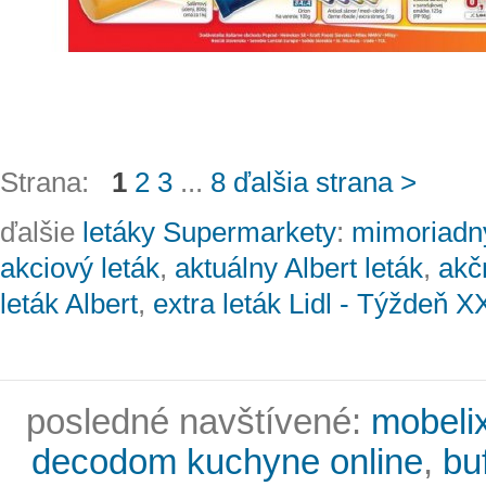
Strana:
1
2
3
...
8
ďalšia strana >
ďalšie
letáky Supermarkety
:
mimoriadný
akciový leták
,
aktuálny Albert leták
,
akč
leták Albert
,
extra leták Lidl - Týždeň X
posledné navštívené:
mobelix
decodom kuchyne online
,
bu