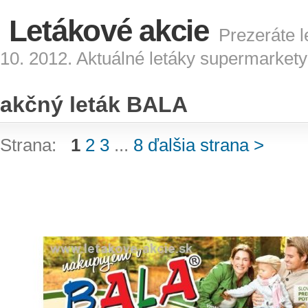
Letákové akcie
Prezeráte l
10. 2012. Aktuálné letáky supermarkety
akčný leták BALA
Strana:
1
2
3
...
8
ďalšia strana >