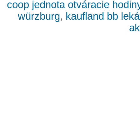
coop jednota otváracie hodin
würzburg
,
kaufland bb lek
ak