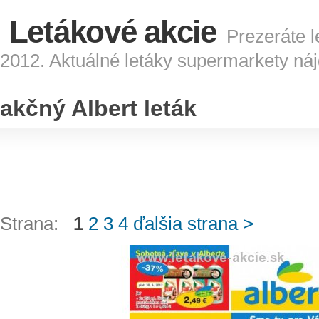
Letákové akcie
Prezeráte le
2012. Aktuálné letáky supermarkety náj
akčný Albert leták
Strana:
1
2
3
4
ďalšia strana >