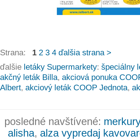
Strana:
1
2
3
4
ďalšia strana >
ďalšie
letáky Supermarkety
:
špeciálny l
akčný leták Billa
,
akciová ponuka COO
Albert
,
akciový leták COOP Jednota
,
ak
posledné navštívené:
merkury
alisha
,
alza vypredaj kavovar