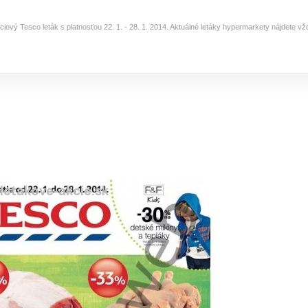
ciový Tesco leták s platnosťou 22. 1. - 28. 1. 2014. Aktuálné letáky hypermarkety nájdete v