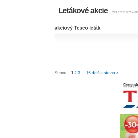
Letákové akcie
Prezeráte leták ak
akciový Tesco leták
Strana:
1
2
3
...
16
ďalšia strana >