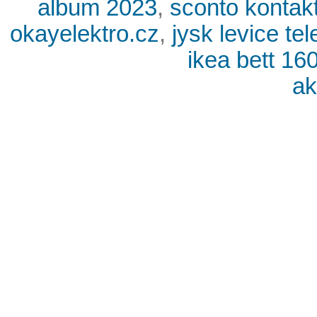
album 2023
,
sconto kontakt
okayelektro.cz
,
jysk levice tel
ikea bett 16
ak