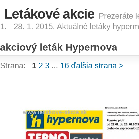
Letákové akcie
Prezeráte l
1. - 28. 1. 2015. Aktuálné letáky hyper
akciový leták Hypernova
Strana:
1
2
3
...
16
ďalšia strana >