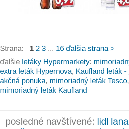
Strana:
1
2
3
...
16
ďalšia strana >
ďalšie
letáky Hypermarkety
:
mimoriadný
extra leták Hypernova
,
Kaufland leták -
akčná ponuka
,
mimoriadný leták Tesco
mimoriadný leták Kaufland
posledné navštívené:
lidl lan