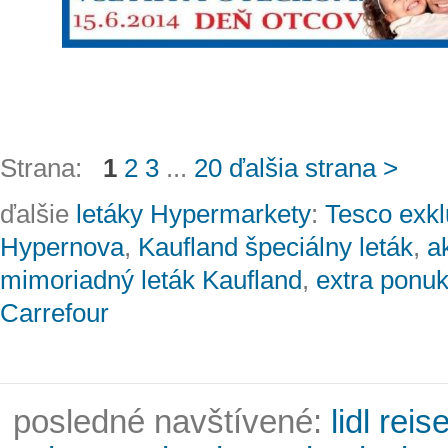
Strana:
1
2
3
...
20
ďalšia strana >
ďalšie
letáky Hypermarkety
:
Tesco exkl
Hypernova
,
Kaufland špeciálny leták
,
a
mimoriadný leták Kaufland
,
extra ponu
Carrefour
posledné navštívené:
lidl rei