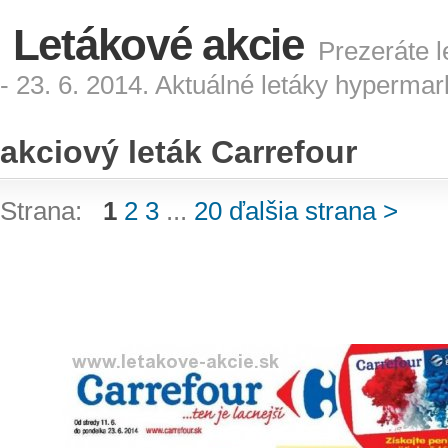
Letákové akcie
Prezeráte l
- 23. 6. 2014. Aktuálné letáky hyperma
akciový leták Carrefour
Strana:
1
2
3
...
20
ďalšia strana >