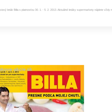
ciový leták Billa s platnosťou 30. 1. - 5. 2. 2013. Aktuálné letáky supermarkety nájdete vždy