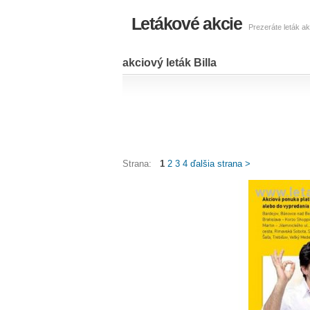
Letákové akcie
Prezeráte leták ak
akciový leták Billa
Strana:
1
2
3
4
ďalšia strana >