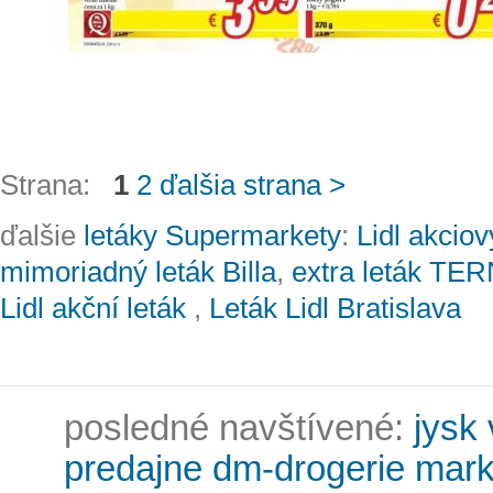
Strana:
1
2
ďalšia strana >
ďalšie
letáky Supermarkety
:
Lidl akciov
mimoriadný leták Billa
,
extra leták TE
Lidl akční leták
,
Leták Lidl Bratislava
posledné navštívené:
jysk
predajne dm-drogerie mark