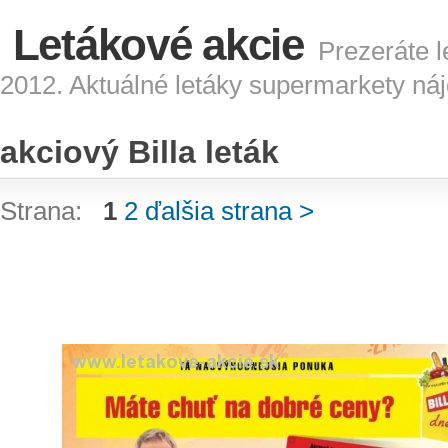
Letákové akcie
Prezeráte le
2012. Aktuálné letáky supermarkety náj
akciový Billa leták
Strana:
1
2
ďalšia strana >