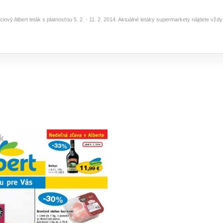
ciový Albert leták s platnosťou 5. 2. - 11. 2. 2014. Aktuálné letáky supermarkety nájdete vž