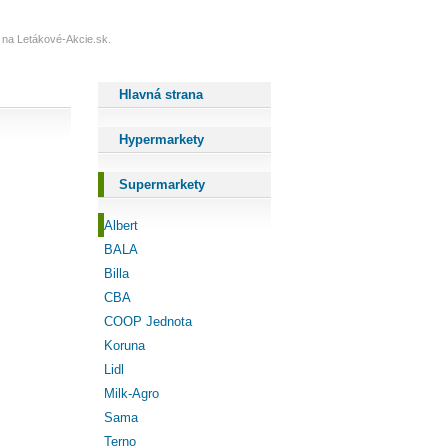
dy na Letákové-Akcie.sk.
Hlavná strana
Hypermarkety
Supermarkety
Albert
BALA
Billa
CBA
COOP Jednota
Koruna
Lidl
Milk-Agro
Sama
Terno