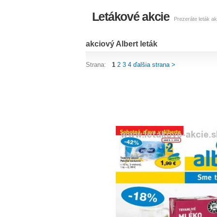
Letákové akcie
Prezeráte leták ak
akciový Albert leták
Strana:
1
2
3
4
ďalšia strana >